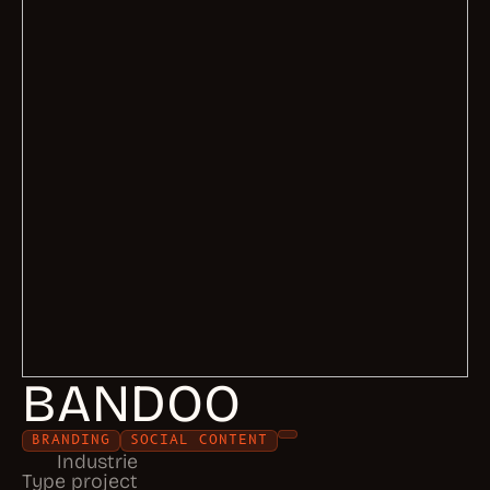
BANDOO
BRANDING
SOCIAL CONTENT
Industrie
Type project
UITDAGING
BANDOO beschikte enkel over een logo zonder
duidelijke merkstructuur of identiteit. Het