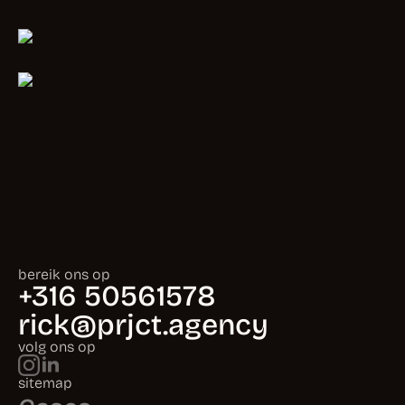
bereik ons op
+316 50561578
rick@prjct.agency
volg ons op
sitemap
Cases
Diensten