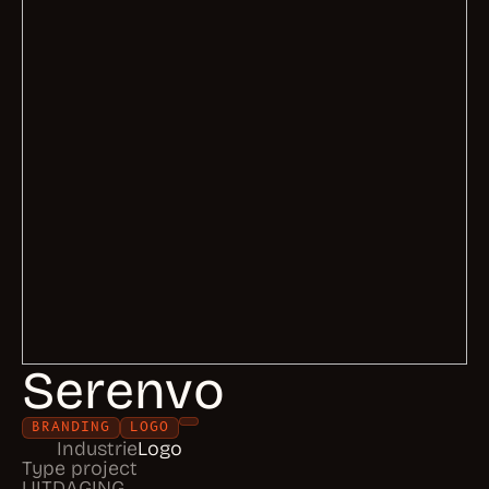
Serenvo
BRANDING
LOGO
Industrie
Logo
Type project
UITDAGING
Serenvo had een beperkte online aanwezigheid