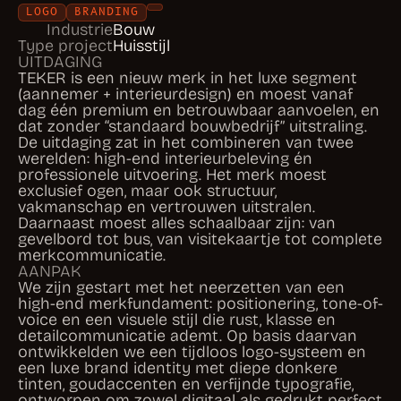
TEKER is een nieuw merk in het luxe segment
(aannemer + interieurdesign) en moest vanaf
dag één premium en betrouwbaar aanvoelen, en
dat zonder “standaard bouwbedrijf” uitstraling.
De uitdaging zat in het combineren van twee
werelden: high-end interieurbeleving én
professionele uitvoering. Het merk moest
exclusief ogen, maar ook structuur,
vakmanschap en vertrouwen uitstralen.
Daarnaast moest alles schaalbaar zijn: van
gevelbord tot bus, van visitekaartje tot complete
merkcommunicatie.
AANPAK
We zijn gestart met het neerzetten van een
high-end merkfundament: positionering, tone-of-
voice en een visuele stijl die rust, klasse en
detailcommunicatie ademt. Op basis daarvan
ontwikkelden we een tijdloos logo-systeem en
een luxe brand identity met diepe donkere
tinten, goudaccenten en verfijnde typografie,
ontworpen om zowel digitaal als gedrukt perfect
te werken. Vervolgens hebben we de branding
doorvertaald naar hoogwaardige
merktoepassingen zoals stationery, signing en
voertuigbranding, zodat TEKER overal dezelfde