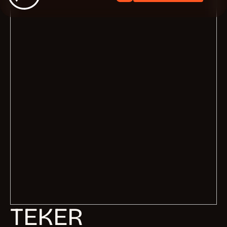
TEKER
LOGO
BRANDING
Industrie
Bouw
Type project
Huisstijl
UITDAGING